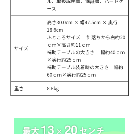
ル、取扱説明書、保証書、ハードケ
ース
高さ30.0cm × 幅47.5cm × 奥行
18.6cm
ふところサイズ 針落ちから右約20
ｃｍ×高さ約11ｃｍ
サイズ
補助テーブルの大きさ 幅約40ｃｍ
×奥行約25ｃｍ
補助テーブル装着時の大きさ 幅約
60ｃｍ×奥行約25ｃｍ
重さ
8.8kg