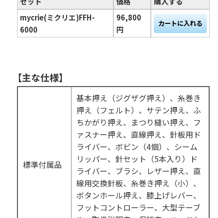
セット
価格
購入する
mycrie(ミクリエ)FFH-
96,800
6000
円
【主な仕様】
基本押え（ジグザグ押え）、糸巻き
押え（フェルト）、サテン押え、ふ
ちかがり押え、まつり縫い押え、フ
ァスナー押え、直線押え、針板用ド
ライバー、ボビン（4個）、シーム
リッパー、針セット（5本入り）ド
標準付属品
ライバー、ブラシ、レザー押え、直
線用交換針板、糸巻き押え（小）、
ボタンホール押え、膝上げレバー、
フットコントローラー、大型テーブ