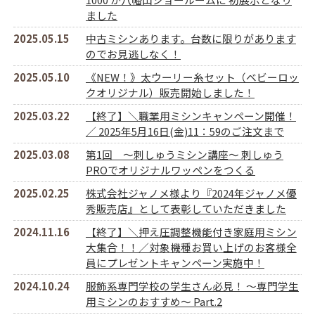
ました
2025.05.15
中古ミシンあります。台数に限りがあります
のでお見逃しなく！
2025.05.10
《NEW！》太ウーリー糸セット（ベビーロッ
クオリジナル）販売開始しました！
2025.03.22
【終了】＼職業用ミシンキャンペーン開催！
／ 2025年5月16日(金)11：59のご注文まで
2025.03.08
第1回 ～刺しゅうミシン講座～ 刺しゅう
PROでオリジナルワッペンをつくる
2025.02.25
株式会社ジャノメ様より『2024年ジャノメ優
秀販売店』として表彰していただきました
2024.11.16
【終了】＼押え圧調整機能付き家庭用ミシン
大集合！！／対象機種お買い上げのお客様全
員にプレゼントキャンペーン実施中！
2024.10.24
服飾系専門学校の学生さん必見！ ～専門学生
用ミシンのおすすめ～ Part.2