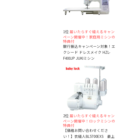
1位
届いたらすぐ縫えるキャン
ペーン開催中！家庭用ミシンの
特典付
銀行振込キャンペーン対象！エ
クシード ドレスメイク HZL-
F400JP JUKIミシン
2位
届いたらすぐ縫えるキャン
ペーン開催中！ロックミシンの
特典付
【価格お問い合わせくださ
い！】衣縫人BL5700EXS 最上