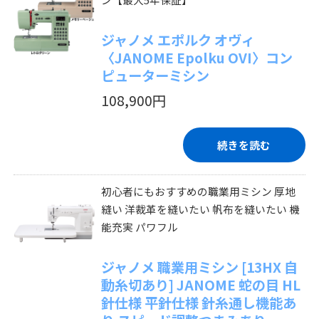
ジャノメ エポルク オヴィ
〈JANOME Epolku OVI〉コン
ピューターミシン
108,900円
続きを読む
初心者にもおすすめの職業用ミシン 厚地
縫い 洋裁革を縫いたい 帆布を縫いたい 機
能充実 パワフル
ジャノメ 職業用ミシン [13HX 自
動糸切あり] JANOME 蛇の目 HL
針仕様 平針仕様 針糸通し機能あ