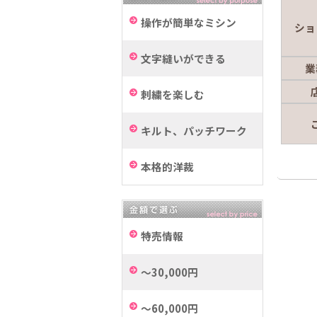
操作が簡単なミシン
ショ
文字縫いができる
業
刺繍を楽しむ
キルト、パッチワーク
本格的洋裁
特売情報
～30,000円
～60,000円