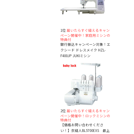
1位
届いたらすぐ縫えるキャン
ペーン開催中！家庭用ミシンの
特典付
銀行振込キャンペーン対象！エ
クシード ドレスメイク HZL-
F400JP JUKIミシン
2位
届いたらすぐ縫えるキャン
ペーン開催中！ロックミシンの
特典付
【価格お問い合わせくださ
い！】衣縫人BL5700EXS 最上