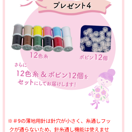
※＃9の薄地用針は針穴が小さく、糸通しフッ
クが通らないため、針糸通し機能は使えませ