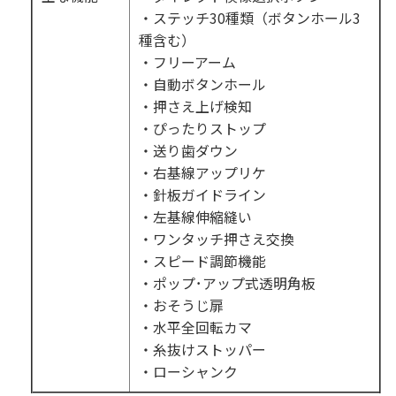
・ステッチ30種類（ボタンホール3
種含む）
・フリーアーム
・自動ボタンホール
・押さえ上げ検知
・ぴったりストップ
・送り歯ダウン
・右基線アップリケ
・針板ガイドライン
・左基線伸縮縫い
・ワンタッチ押さえ交換
・スピード調節機能
・ポップ･アップ式透明角板
・おそうじ扉
・水平全回転カマ
・糸抜けストッパー
・ローシャンク