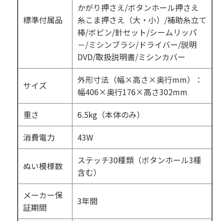
かがり押さえ/ボタンホール押さえ
標準付属品
糸こま押さえ（大・小）/補助糸立て
棒/ボビン/針セット/シームリッパ
－/ミシンブラシ/ドライバー/説明
DVD/取扱説明書/ミシンカバー
外形寸法（幅×高さ×奥行mm）：
サイズ
幅406×奥行176×高さ302mm
重さ
6.5kg（本体のみ）
消費電力
43W
ステッチ30種類（ボタンホール3種
ぬい模様数
含む）
メーカー保
3年間
証期間