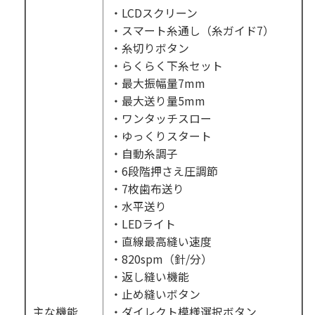
・LCDスクリーン
・スマート糸通し（糸ガイド7）
・糸切りボタン
・らくらく下糸セット
・最大振幅量7mm
・最大送り量5mm
・ワンタッチスロー
・ゆっくりスタート
・自動糸調子
・6段階押さえ圧調節
・7枚歯布送り
・水平送り
・LEDライト
・直線最高縫い速度
・820spm（針/分）
・返し縫い機能
・止め縫いボタン
主な機能
・ダイレクト模様選択ボタン