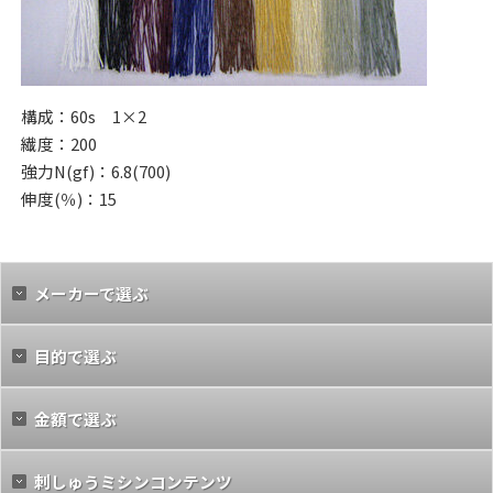
構成：60s 1×2
繊度：200
強力N(gf)：6.8(700)
伸度(％)：15
メーカーで選ぶ
目的で選ぶ
金額で選ぶ
刺しゅうミシンコンテンツ