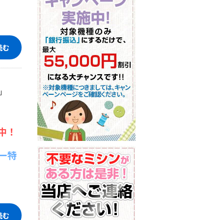
読む
」
中！
ー特
読む