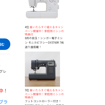
4位
届いたらすぐ縫えるキャン
ペーン開催中！家庭用ミシンの
特典付
8月の目玉！シンガー電子ミシ
ン モニカピクシーDX5760R 7枚
読む
送り歯搭載！
ル
「グレ
中！
5位
届いたらすぐ縫えるキャン
ペーン開催中！家庭用ミシンの
特典付
 ブラ
フットコントローラー付き！