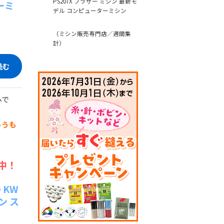
PS207X ブラザー ミシン 最新モ
ーミ
デル コンピューターミシン
（ミシン販売専門店／週間集
計）
読む
心で
ゅうも
！
中！
 KW
ン ス