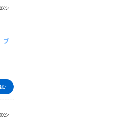
0Xシ
 ブ
読む
0Xシ