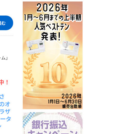
読む
。
ーム」
中！
さ
のオ
ラザ
ュータ
ン